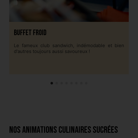
Buffet Froid
F
Le fameux club sandwich, indémodable et bien
Qu
d'autres toujours aussi savoureux !
u
e
Nos animations culinaires sucrées