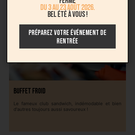
fermé
du 3 au 23 août 2026.
Bel été à vous !
PRÉPAREZ VOTRE ÉVÉNEMENT DE
RENTRÉE
Buffet Froid
B
Le fameux club sandwich, indémodable et bien
S
d'autres toujours aussi savoureux !
av