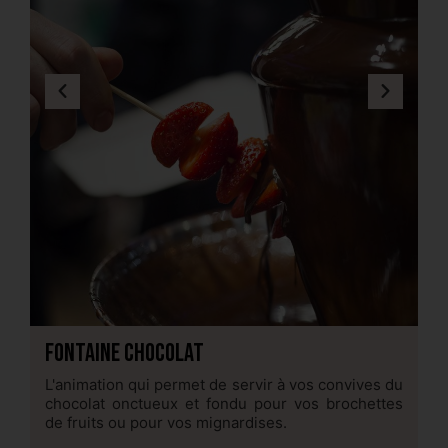
Fontaine chocolat
C
L'animation qui permet de servir à vos convives du
D
chocolat onctueux et fondu pour vos brochettes
ch
de fruits ou pour vos mignardises.
fr