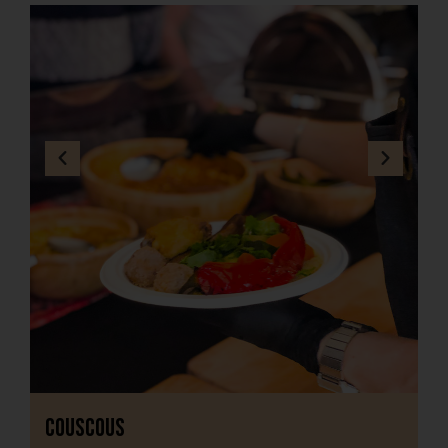
Couscous
J