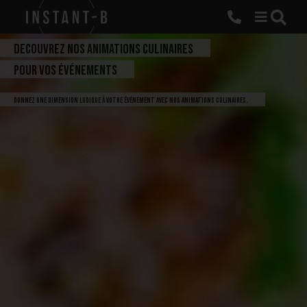
t
a
Decouvrez nos animations culinaires
l
pour vos événements
d
Donnez une dimension ludique à votre événement avec nos animations culinaires.
n
a
t
o
r
e
B
r
u
n