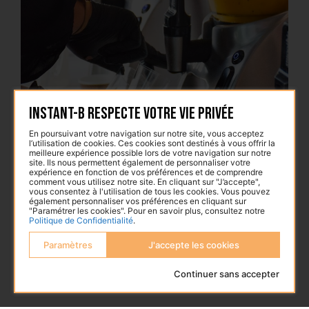
Instant-B respecte votre vie privée
Bar à smoothies
B
En poursuivant votre navigation sur notre site, vous acceptez
l’utilisation de cookies. Ces cookies sont destinés à vous offrir la
Faites le plein de vitamines ! Des fruits
An
meilleure expérience possible lors de votre navigation sur notre
site. Ils nous permettent également de personnaliser votre
fraîchement pressés et mixés sous vos yeux à
fo
expérience en fonction de vos préférences et de comprendre
base d'ingrédients savoureux.
de
comment vous utilisez notre site. En cliquant sur "J’accepte",
vous consentez à l'utilisation de tous les cookies. Vous pouvez
également personnaliser vos préférences en cliquant sur
"Paramétrer les cookies". Pour en savoir plus, consultez notre
Politique de Confidentialité
.
Paramètres
J'accepte les cookies
Continuer sans accepter