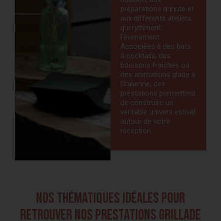
préparations minute et
aux différents ateliers
qui rythment
l’événement.
Associées à des bars
à cocktails,
des
boissons fraîches
ou
des
animations glace à
l’italienne,
ces
prestations permettent
de construire un
véritable univers estival
autour de votre
réception.
Nos thématiques idéales pour
retrouver nos prestations grillade