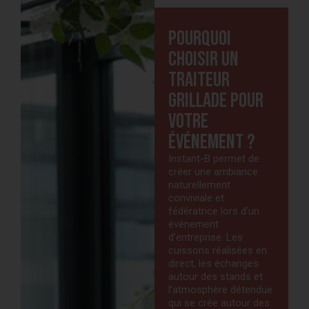
Pourquoi
choisir un
traiteur
grillade pour
votre
événement ?
Instant-B permet de
créer une ambiance
naturellement
conviviale et
fédératrice lors d’un
événement
d’entreprise. Les
cuissons réalisées en
direct, les échanges
autour des stands et
l’atmosphère détendue
qui se crée autour des