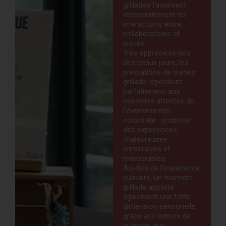
grillades favorisent
immédiatement les
interactions entre
collaborateurs et
invités.
Très appréciées lors
des beaux jours, les
prestations de traiteur
grillade répondent
parfaitement aux
nouvelles attentes de
l’événementiel
corporate : proposer
des expériences
chaleureuses,
immersives et
mémorables.
Au-delà de l’expérience
culinaire, un moment
grillade apporte
également une forte
dimension sensorielle
grâce aux odeurs de
cuisson, aux