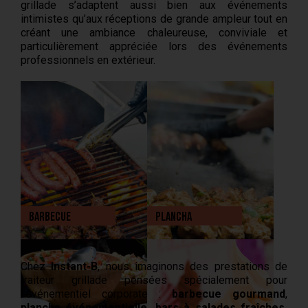
grillade s’adaptent aussi bien aux événements
intimistes qu’aux réceptions de grande ampleur tout en
créant une ambiance chaleureuse, conviviale et
particulièrement appréciée lors des événements
professionnels en extérieur.
Barbecue
Plancha
Chez
Instant-B
, nous imaginons des prestations de
traiteur grillade pensées spécialement pour
l’événementiel corporate :
barbecue gourmand
,
plancha événementielle
,
bars à salades fraîches
,