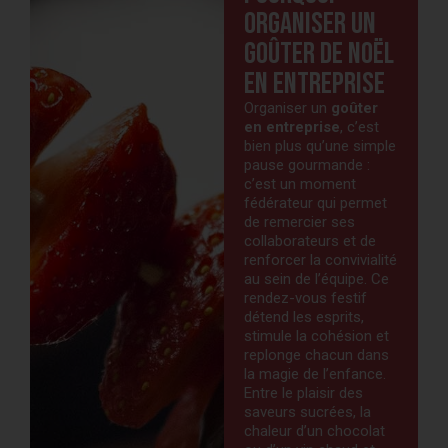
organiser un
goûter de Noël
en entreprise
Organiser un
goûter
en entreprise
, c’est
bien plus qu’une simple
pause gourmande :
c’est un moment
fédérateur qui permet
de remercier ses
collaborateurs et de
renforcer la convivialité
au sein de l’équipe. Ce
rendez-vous festif
détend les esprits,
stimule la cohésion et
replonge chacun dans
la magie de l’enfance.
Entre le plaisir des
saveurs sucrées, la
chaleur d’un chocolat