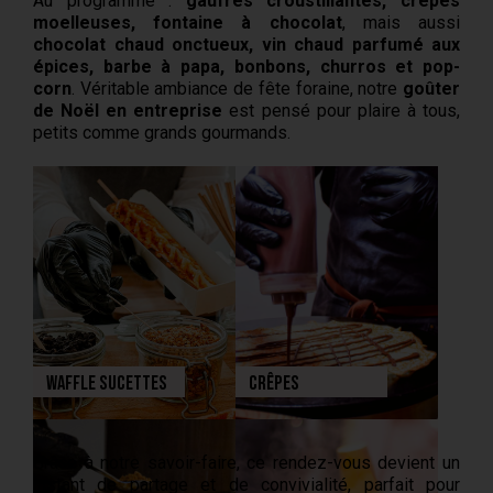
Au programme :
gaufres croustillantes, crêpes
moelleuses, fontaine à chocolat
, mais aussi
chocolat chaud onctueux, vin chaud parfumé aux
épices, barbe à papa, bonbons, churros et pop-
corn
. Véritable ambiance de fête foraine, notre
goûter
de Noël en entreprise
est pensé pour plaire à tous,
petits comme grands gourmands.
Waffle Sucettes
Crêpes
Grâce à notre savoir-faire, ce rendez-vous devient un
instant de partage et de convivialité, parfait pour