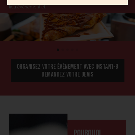
nous pouvons installer au sein de vos bureaux ou d’un
lieu événementiel.
Churros
Bonbons
ORGANISEZ VOTRE ÉVÈNEMENT AVEC INSTANT-B
DEMANDEZ VOTRE DEVIS
Pourquoi