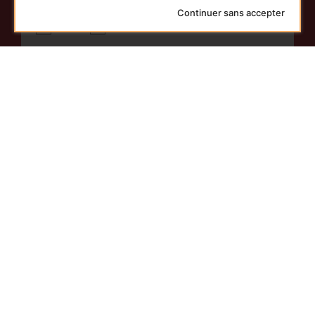
Avez-vous une date ?
Continuer sans accepter
Oui
Non
SUIVANT
Découvrez nos thématiques
traiteur pour nos différents
moments