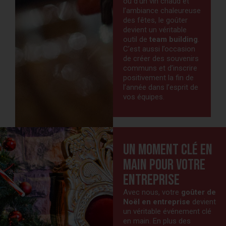
ou d’un vin chaud et
l’ambiance chaleureuse
des fêtes, le goûter
devient un véritable
outil de
team building
.
C’est aussi l’occasion
de créer des souvenirs
communs et d’inscrire
positivement la fin de
l’année dans l’esprit de
vos équipes.
Un moment clé en
main pour votre
entreprise
Avec nous, votre
goûter de
Noël en entreprise
devient
un véritable événement clé
en main. En plus des