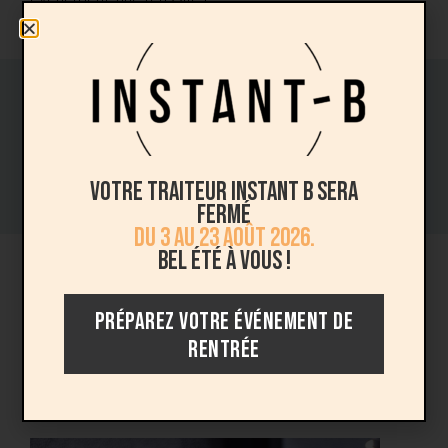
DEMANDEZ DÈS MAINTENANT UN DEVIS !
Votre traiteur Instant B sera
fermé
du 3 au 23 août 2026.
Bel été à vous !
PRÉPAREZ VOTRE ÉVÉNEMENT DE
Découvrez notre offre traiteur
RENTRÉE
évènementielle