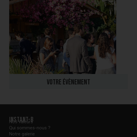
Votre évènement
Instant-B
Nos valeurs
Qui sommes-nous ?
Notre galerie