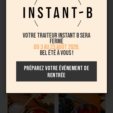
gourmandise à votre prochain événement ? Contactez-
nous dès aujourd’hui pour réserver notre
animation
fruits frais
sur mesure. Nous serons heureux de vous
accompagner dans l’organisation de votre événement
et de vous garantir une expérience culinaire réussie !
Votre traiteur Instant B sera
fermé
du 3 au 23 août 2026.
Bel été à vous !
PRÉPAREZ VOTRE ÉVÉNEMENT DE
RENTRÉE