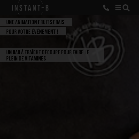
UNE ANIMATION FRUITS FRAIS
POUR VOTRE ÉVÉNEMENT !
Un bar à fraîche découpe pour faire le
plein de vitamines
G
o
û
t
e
r
B
r
u
n