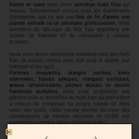
fraîche et saine
avec notre
animation fruits frais
sur
mesure. Spécialement conçue pour les événements
d’entreprise, que ce soir une
fête de fin d’année, une
journée estivale ou un séminaire professionnel,
notre
animation de découpe de frits frais apportera une
touche de fraîcheur et de convivialité à chaque
moment.
Nous vous avons sélectionné exclusivement des fruits
frais de saison, choisis avec soin pour le qualité, leur
fraîcheur et leur goût.
Pommes croquantes, oranges sucrées, kiwis
vitaminées, fraises juteuses, mangues exotiques,
ananas rafraîchissants, pêches douces ou encore
framboise acidulées,
nous vous proposons une
gamme riche et diversifiée de fruits frais qui permettent
à chacun de composer sa propre salade de fruits
selon ses goûts. Cette viersité permet de créer des
combinaisons de saveurs inégalées et d’offrir une
expérience gustative unique à chaque invité !
Envie d’ajouter une touche de fraîcheur et de