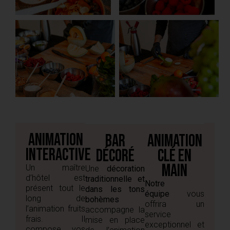
Animation
Bar
Animation
interactive
décoré
clé en
main
Un maître
Une
décoration
d’hôtel est
traditionnelle et
Notre
présent tout le
dans les tons
équipe
vous
long de
bohèmes
offrira un
l’animation fruits
accompagne la
service
frais. Il
mise en place
exceptionnel et
compose vos