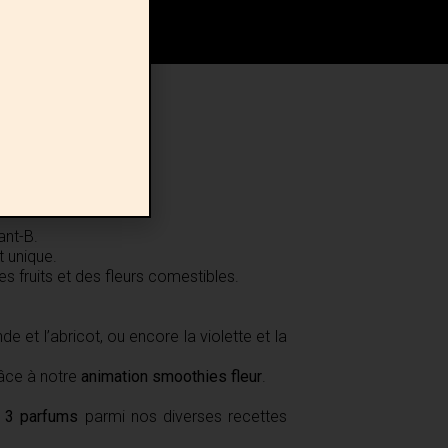
ant-B.
 unique.
es fruits et des fleurs comestibles.
 et l’abricot, ou encore la violette et la
râce à notre
animation smoothies fleur
.
r
3 parfums
parmi nos diverses recettes