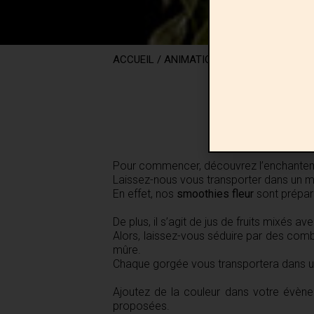
ACCUEIL
/
ANIMATION
/
BAR À SMOOTHI
Pour commencer, découvrez l’enchante
Laissez-nous vous transporter dans un m
En effet, nos
smoothies fleur
sont préparé
De plus, il s’agit de jus de fruits mixés a
Alors, laissez-vous séduire par des combi
mûre.
Chaque gorgée vous transportera dans un p
Ajoutez de la couleur dans votre évène
proposées.