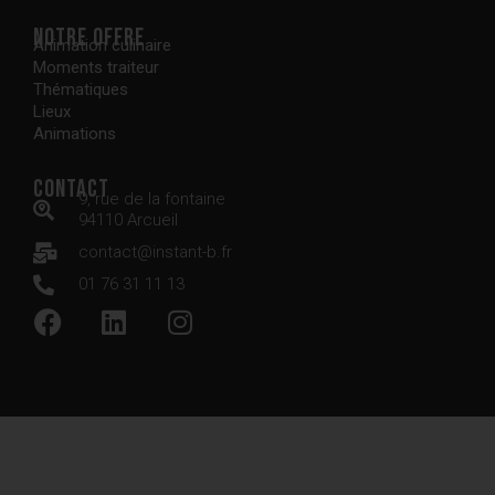
Notre offre
Animation culinaire
Moments traiteur
Thématiques
Lieux
Animations
Contact
9, rue de la fontaine
94110 Arcueil
contact@instant-b.fr
01 76 31 11 13