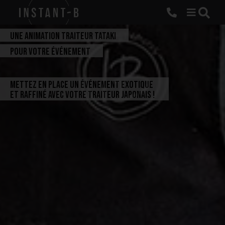
UNE ANIMATION TRAITEUR TATAKI
POUR VOTRE ÉVÉNEMENT
Mettez en place un événement exotique
et raffiné avec votre traiteur japonais !
G
o
û
t
e
r
B
r
u
n