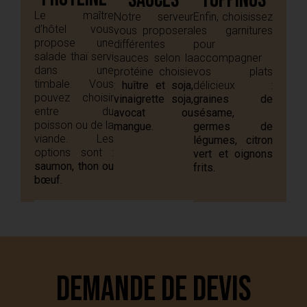
sauces
toppings
Le maître
Notre serveur
Enfin, choisissez
d’hôtel vous
vous proposera
les garnitures
propose une
différentes
pour
salade thaï servi
sauces selon la
accompagner
dans une
protéine choisie
vos plats
timbale. Vous
:
huître et soja,
délicieux :
pouvez choisir
vinaigrette soja,
graines de
entre du
avocat ou
sésame,
poisson ou de la
mangue.
germes de
viande. Les
légumes, citron
options sont :
vert et oignons
saumon, thon ou
frits.
bœuf.
Demande de devis