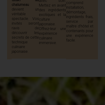
avec soin.
comprend
chalumeau
Mettez en avant
installation,
devient un
des ingrédients
démontage,
véritable
exotiques et la
ingrédients frais,
spectacle. Vos
culture
service par
invités seront
japonaise.
maître d’hôtel et
ravis de
Offrez-leur une
contenants pour
découvrir les
expérience
une expérience
secrets de cette
culinaire
facile.
technique
immersive.
culinaire
japonaise.