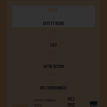
1
Date et heure
2
Lieu
3
Votre besoin
4
Vos coordonnées
Avez-
Votre traiteur
vous
sera
SUIVANT