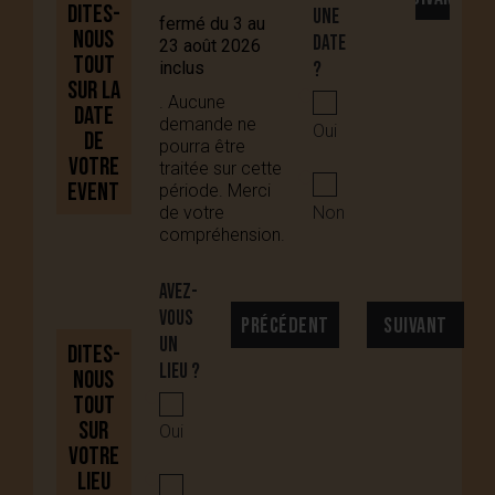
Dites-
une
fermé du 3 au
nous
date
23 août 2026
tout
inclus
?
sur la
. Aucune
date
demande ne
Oui
de
pourra être
votre
traitée sur cette
Event
période. Merci
Non
de votre
compréhension.
Avez-
vous
PRÉCÉDENT
SUIVANT
un
Dites-
lieu ?
nous
tout
sur
Oui
votre
lieu