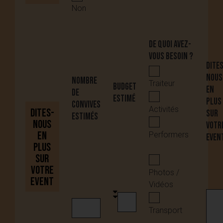
Non
De quoi avez-
vous besoin ?
Dites
nous
Nombre
Traiteur
Budget
en
de
estimé
plus
convives
Activités
Dites-
sur
estimés
nous
votr
en
Performers
Even
plus
sur
votre
Photos /
event
Vidéos
Transport