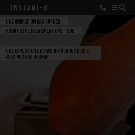
C
Une animation bao burger
o
c
pour votre événement exotique
k
t
Une explosion de saveurs venues d'Asie
a
avec nos bao burger
B
r
l
u
d
n
c
n
h
a
t
o