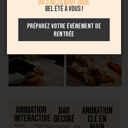
du 3 au 23 août 2026.
Bel été à vous !
PRÉPAREZ VOTRE ÉVÉNEMENT DE
RENTRÉE
Animation
Bar
Animation
Interactive
décoré
clé en
main
Notre maître
Découvrez une