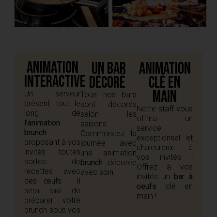
Animation
Un bar
Animation
interactive
décoré
clé en
main
Un serveur
Tous nos bars
présent tout le
sont décorés
Notre staff vous
long de
selon les
offrira un
l’animation
saisons.
service
brunch
Commencez la
exceptionnel et
proposant à vos
journée avec
chaleureux à
invités toutes
une animation
vos invités !
sortes de
brunch
décorée
Offrez à vos
recettes avec
avec soin.
invités un
bar à
des œufs ! Il
oeufs
clé en
sera ravi de
main !
préparer votre
brunch sous vos