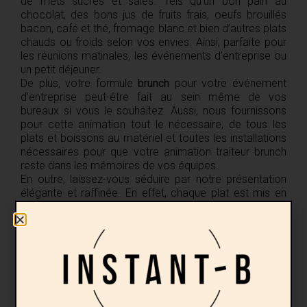
de mets sucrés et salés. Tels qu’un bon pain au
chocolat, des bons jus de fruits frais, oeufs brouillés
bacon, café et thé, fromage blanc et bien d’autres plats
chauds ou froids selon vos envies. Ainsi, parfaite pour
les réunions matinales, les événements d’entreprise ou
un petit déjeuner.
De plus, votre formule
brunch
pour votre événement
d’entreprise peut-être fait au sein même de vos
bureaux si vous le souhaitez. Aussi, nous fournissons
pour cette animation tout le nécessaire, de tous les
plats et boissons au matériel et toutes les installations
nécessaires pour que votre animation traiteur brunch
reste dans les mémoires de vos équipes.
En outre, laissez-vous séduire par notre présentation
élégante et raffinée. En effet, chaque plat est mis en
valeur avec soin, créant ainsi une ambiance conviviale
et gourmande qui ravira les yeux autant que les
papilles. Grâce à notre équipe dévouée s’assure que
chaque détail soit pris en compte pour que votre
événement traiteur brunch soit un véritable succès. Et
ce, peu importe le nombre de convives.