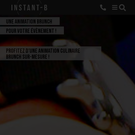
t
a
UNE ANIMATION BRUNCH
l
POUR VOTRE ÉVÈNEMENT !
d
P
Profitez d’une animation culinaire
n
e
brunch sur-mesure !
a
t
t
o
t
D
r
é
e
j
e
u
n