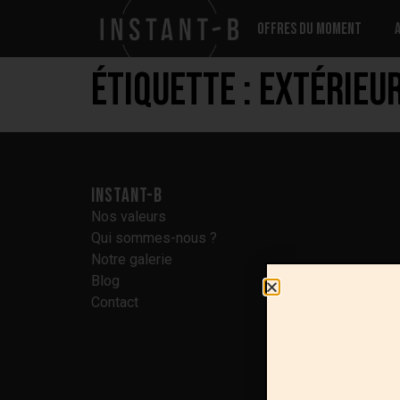
Offres du moment
Étiquette :
Extérieu
Instant-B
Nos valeurs
Qui sommes-nous ?
Notre galerie
Blog
Contact