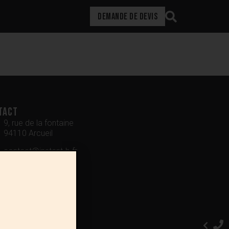
DEMANDE DE DEVIS
tact
9, rue de la fontaine
94110 Arcueil
contact@instant-b.fr
01 76 31 11 13