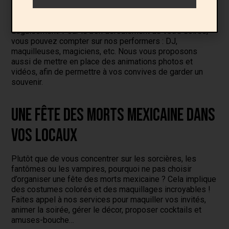
Rien de tel qu’un bon vieux bal de monstres pour passer
une soirée mémorable. Vous pouvez combiner ce bal
avec un dîner, un cocktail et un concours du meilleur
déguisement. Pour le bon déroulement de votre soirée,
vous pouvez compter sur nos performers : DJ,
maquilleuses, magiciens, etc. Nous vous proposons
aussi de mettre en place des animations photos et
vidéos, afin de permettre à vos convives de garder un
souvenir.
Une fête des morts mexicaine dans
vos locaux
Plutôt que de vous concentrer sur les sorcières, les
fantômes ou les vampires, pourquoi ne pas choisir
d’organiser une fête des morts mexicaine ? Cela implique
des costumes colorés et des maquillages incroyables !
Faites appel à nos services pour maquiller vos invités,
animer la soirée, gérer le décor, proposer cocktails et
amuses-bouche…