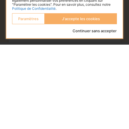
également personnaliser vos préférences en cliquant sur
"Paramétrer les cookies". Pour en savoir plus, consultez notre
Politique de Confidentialité
.
Paramètres
J'accepte les cookies
Une chasse aux oeufs originale en
Continuer sans accepter
entreprise
Pourquoi fêter Pâques en entreprise avec une
chasse aux oeufs originale ? La célébration des
fêtes au sein d’une entreprise va bien au-delà de la
simple tradition. Elle offre une opportunité unique de
renforcer les liens au sein de l’équipe,
LIRE L'ARTICLE
NEWS